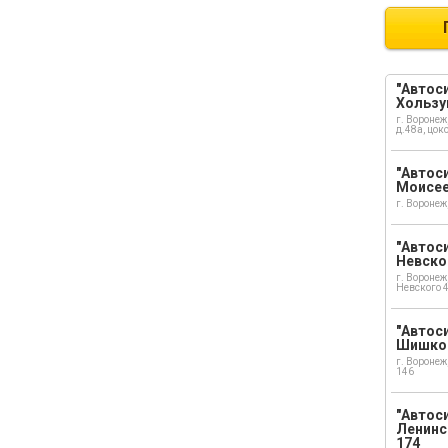
"Автоси
Хользу
г. Воронеж
д.48а, цок
"Автоси
Моисе
г. Воронеж
"Автоси
Невско
г. Воронеж
Невского 
"Автоси
Шишко
г. Воронеж
146
"Автос
Ленинс
174