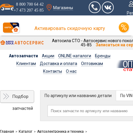
8 800 700 64 42
Магазины
+7 473 207 45 85
Ре
Активировать скидочную карту
Автосила СТО - Автосервис нового покол
45-85
Записаться на се
Автозапчасти
Акции
ONLINE-каталоги
Бренды
Клиентам
Доставка и оплата
Оптовикам
Контакты
О нас
По артикулу или названию детали
По VI
Подбор
запчастей
Главная
Каталог
Автоэлектроника и техника
>
>
>