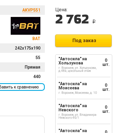
Цена:
AKVP551
2 762
i
BAT
Под заказ
242x175x190
55
"Автосила" на
0
Хользунова
шт.
Прямая
г. Воронеж, ул. Хользунова,
д.48а, цокольный этаж
440
"Автосила" на
0
бавить к сравнению
Моисеева
шт.
г. Воронеж, Моисеева, д. 10
"Автосила" на
0
Невского
шт.
г. Воронеж, ул. Владимира
Невского 46/1
"Автосила" на
0