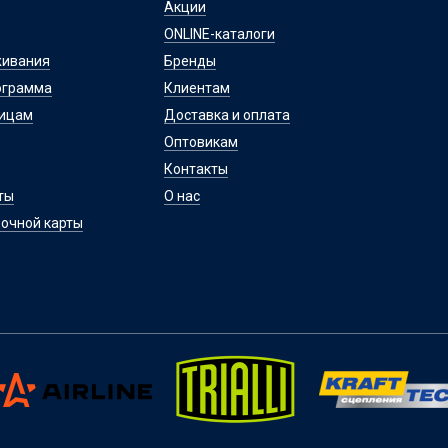
Акции
ONLINE-каталоги
живания
Бренды
ограмма
Клиентам
лицам
Доставка и оплата
Оптовикам
Контакты
ты
О нас
очной карты