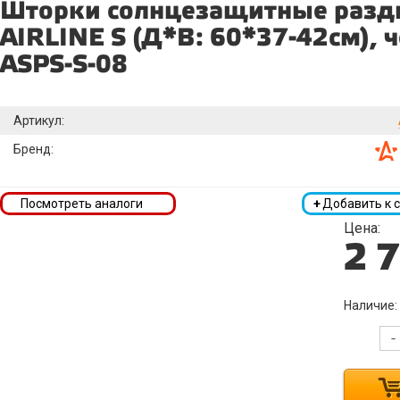
Шторки солнцезащитные раз
AIRLINE S (Д*В: 60*37-42см), 
ASPS-S-08
Артикул:
Бренд:
Посмотреть аналоги
+
Добавить к 
Цена:
2 
Наличие:
-