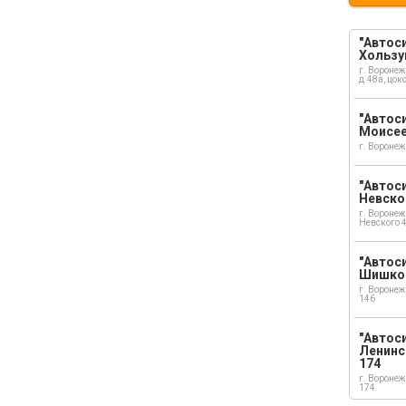
"Автоси
Хользу
г. Воронеж
д.48а, цок
"Автоси
Моисе
г. Воронеж
"Автоси
Невско
г. Воронеж
Невского 
"Автоси
Шишко
г. Воронеж
146
"Автос
Ленинс
174
г. Воронеж
174