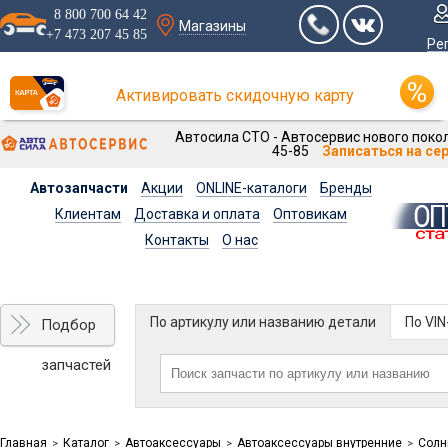
8 800 700 64 42
Магазины
+7 473 207 45 85
Ре
Активировать скидочную карту
Автосила СТО - Автосервис нового покол
45-85
Записаться на се
Автозапчасти
Акции
ONLINE-каталоги
Бренды
Клиентам
Доставка и оплата
Оптовикам
Контакты
О нас
По артикулу или названию детали
По VI
Подбор
запчастей
Главная
Каталог
Автоаксессуары
Автоаксессуары внутренние
Солн
>
>
>
>