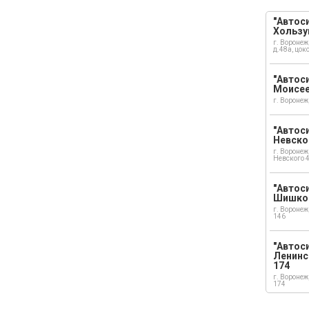
"Автоси
Хользу
г. Воронеж
д.48а, цок
"Автоси
Моисе
г. Воронеж
"Автоси
Невско
г. Воронеж
Невского 
"Автоси
Шишко
г. Воронеж
146
"Автос
Ленинс
174
г. Воронеж
174