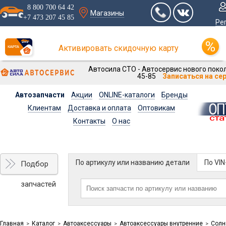
8 800 700 64 42
Магазины
+7 473 207 45 85
Ре
Активировать скидочную карту
Автосила СТО - Автосервис нового покол
45-85
Записаться на се
Автозапчасти
Акции
ONLINE-каталоги
Бренды
Клиентам
Доставка и оплата
Оптовикам
Контакты
О нас
По артикулу или названию детали
По VI
Подбор
запчастей
Главная
Каталог
Автоаксессуары
Автоаксессуары внутренние
Солн
>
>
>
>