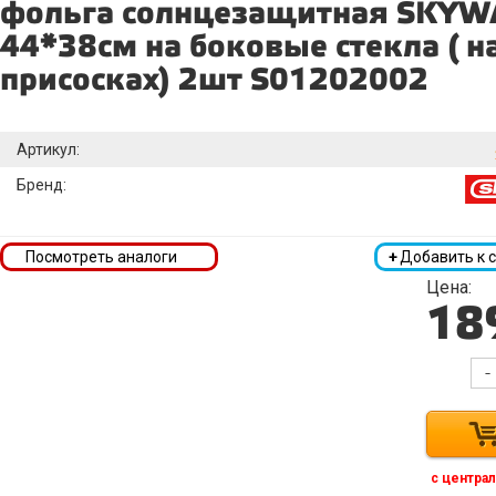
фольга солнцезащитная SKYW
44*38см на боковые стекла ( н
присосках) 2шт S01202002
Артикул:
Бренд:
Посмотреть аналоги
+
Добавить к 
Цена:
18
-
с централ