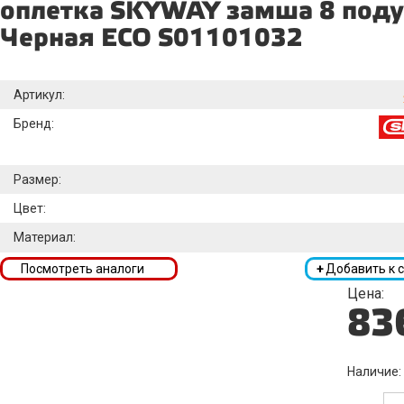
оплетка SKYWAY замша 8 под
Черная ECO S01101032
Артикул:
Бренд:
Размер:
Цвет:
Материал:
Посмотреть аналоги
+
Добавить к 
Цена:
83
Наличие: