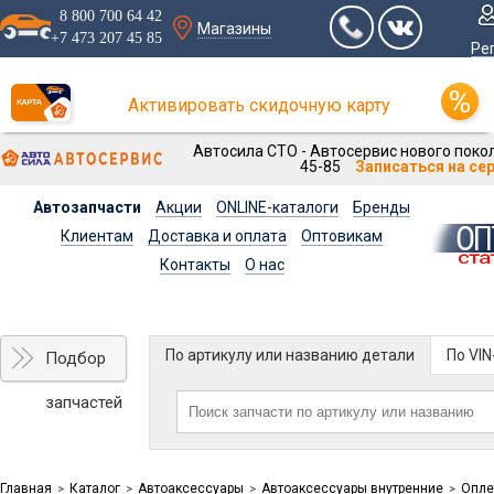
8 800 700 64 42
Магазины
+7 473 207 45 85
Ре
Активировать скидочную карту
Автосила СТО - Автосервис нового покол
45-85
Записаться на се
Автозапчасти
Акции
ONLINE-каталоги
Бренды
Клиентам
Доставка и оплата
Оптовикам
Контакты
О нас
По артикулу или названию детали
По VI
Подбор
запчастей
Главная
Каталог
Автоаксессуары
Автоаксессуары внутренние
Опле
>
>
>
>