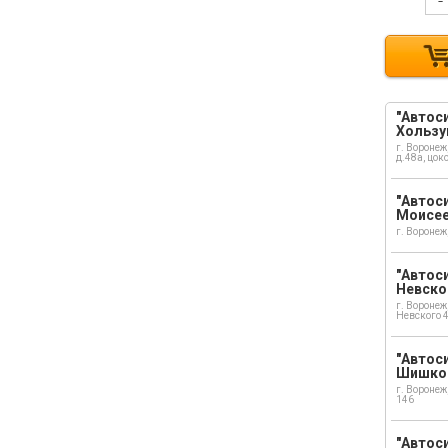
-
"Автоси
Хользу
г. Воронеж
д.48а, цок
"Автоси
Моисе
г. Воронеж
"Автоси
Невско
г. Воронеж
Невского 
"Автоси
Шишко
г. Воронеж
146
"Автос