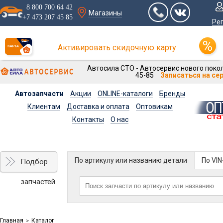
8 800 700 64 42
Магазины
+7 473 207 45 85
Ре
Активировать скидочную карту
Автосила СТО - Автосервис нового покол
45-85
Записаться на се
Автозапчасти
Акции
ONLINE-каталоги
Бренды
Клиентам
Доставка и оплата
Оптовикам
Контакты
О нас
По артикулу или названию детали
По VI
Подбор
запчастей
Главная
Каталог
>