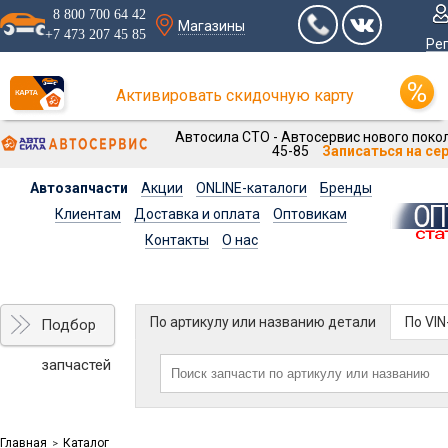
8 800 700 64 42
Магазины
+7 473 207 45 85
Ре
Активировать скидочную карту
Автосила СТО - Автосервис нового покол
45-85
Записаться на се
Автозапчасти
Акции
ONLINE-каталоги
Бренды
Клиентам
Доставка и оплата
Оптовикам
Контакты
О нас
По артикулу или названию детали
По VI
Подбор
запчастей
Главная
Каталог
>