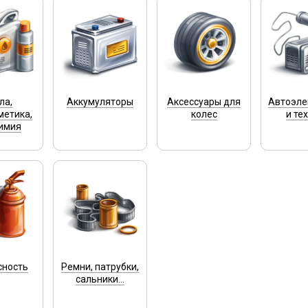
ла,
Аккумуляторы
Аксессуары для
Автоэле
метика,
колес
и те
имия
сность
Ремни, патрубки,
сальники...