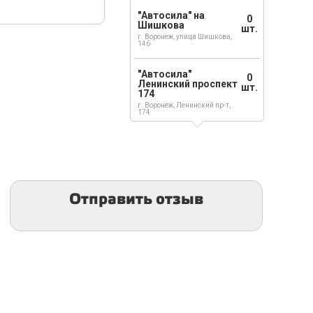
"Автосила" на
0
Шишкова
шт.
г. Воронеж, улица Шишкова,
146
"Автосила"
0
Ленинский проспект
шт.
174
г. Воронеж, Ленинский пр-т,
174
Отправить отзыв