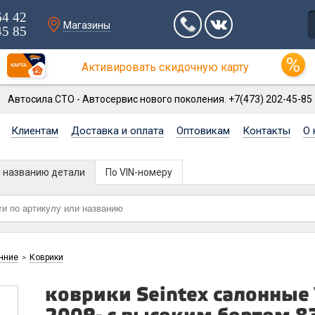
64 42
Магазины
45 85
Активировать скидочную карту
Автосила СТО - Автосервис нового поколения. +7(473) 202-45-85
Клиентам
Доставка и оплата
Оптовикам
Контакты
О 
и названию детали
По VIN-номеру
нние
Коврики
>
коврики Seintex салонн