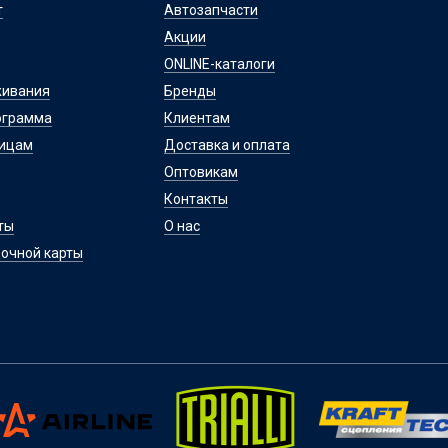
т
Автозапчасти
Акции
ONLINE-каталоги
живания
Бренды
ограмма
Клиентам
лицам
Доставка и оплата
Оптовикам
Контакты
ты
О нас
очной карты