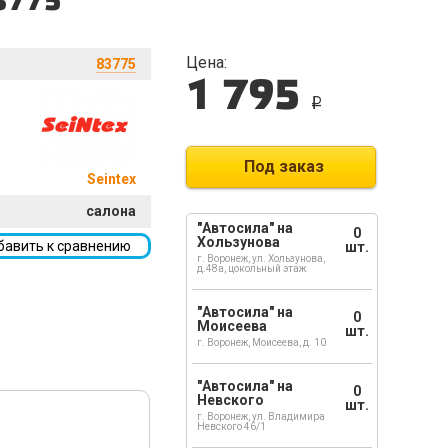
3775
Цена:
83775
1 795
i
Под заказ
Seintex
салона
"Автосила" на
0
Хользунова
бавить к сравнению
шт.
г. Воронеж, ул. Хользунова,
д.48а, цокольный этаж
"Автосила" на
0
Моисеева
шт.
г. Воронеж, Моисеева, д. 10
"Автосила" на
0
Невского
шт.
г. Воронеж, ул. Владимира
Невского 46/1