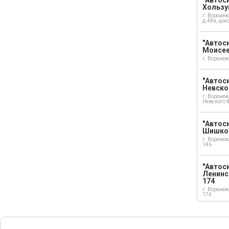
Хользу
г. Воронеж
д.48а, цок
"Автоси
Моисе
г. Воронеж
"Автоси
Невско
г. Воронеж
Невского 
"Автоси
Шишко
г. Воронеж
146
"Автос
Ленинс
174
г. Воронеж
174