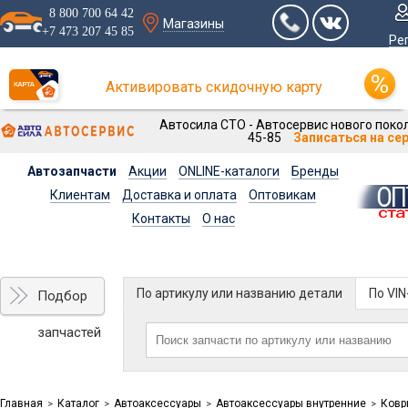
8 800 700 64 42
Магазины
+7 473 207 45 85
Ре
Активировать скидочную карту
Автосила СТО - Автосервис нового покол
45-85
Записаться на се
Автозапчасти
Акции
ONLINE-каталоги
Бренды
Клиентам
Доставка и оплата
Оптовикам
Контакты
О нас
По артикулу или названию детали
По VI
Подбор
запчастей
Главная
Каталог
Автоаксессуары
Автоаксессуары внутренние
Ковр
>
>
>
>