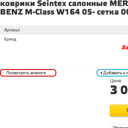
коврики Seintex салонные ME
BENZ M-Class W164 05- сетка 
Артикул:
Бренд:
Посмотреть аналоги
+
Добавить к 
Цена:
3 
"Автоси