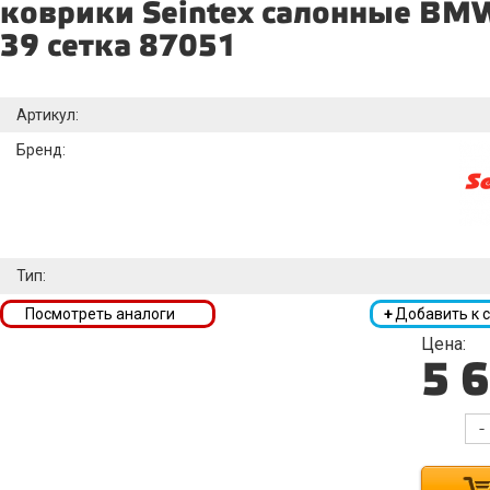
коврики Seintex салонные BMW 
39 сетка 87051
Артикул:
Бренд:
Тип:
Посмотреть аналоги
+
Добавить к 
Цена:
5 
-