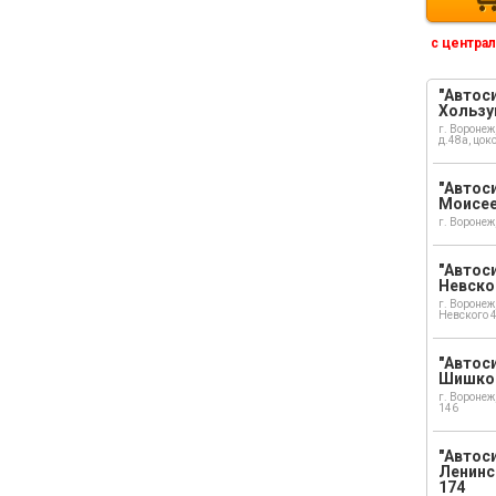
с централ
"Автоси
Хользу
г. Воронеж
д.48а, цок
"Автоси
Моисе
г. Воронеж
"Автоси
Невско
г. Воронеж
Невского 
"Автоси
Шишко
г. Воронеж
146
"Автос
Ленинс
174