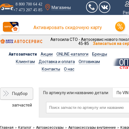
8 800 700 64 42
Магазины
+7 473 207 45 85
Ре
Активировать скидочную карту
Автосила СТО - Автосервис нового покол
45-85
Записаться на се
Автозапчасти
Акции
ONLINE-каталоги
Бренды
Клиентам
Доставка и оплата
Оптовикам
Контакты
О нас
По артикулу или названию детали
По VI
Подбор
запчастей
Главная
Каталог
Автоаксессуары
Автоаксессуары внутренние
Ковр
>
>
>
>