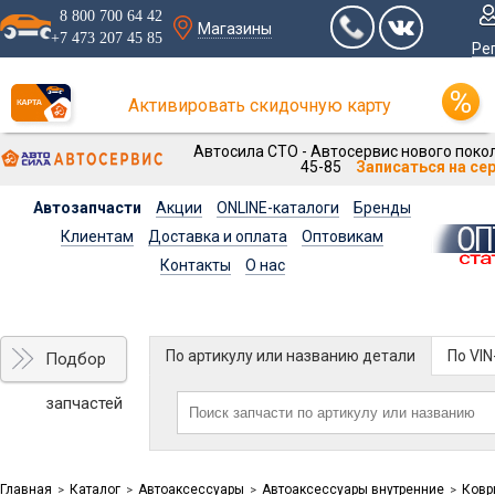
8 800 700 64 42
Магазины
+7 473 207 45 85
Ре
Активировать скидочную карту
Автосила СТО - Автосервис нового покол
45-85
Записаться на се
Автозапчасти
Акции
ONLINE-каталоги
Бренды
Клиентам
Доставка и оплата
Оптовикам
Контакты
О нас
По артикулу или названию детали
По VI
Подбор
запчастей
Главная
Каталог
Автоаксессуары
Автоаксессуары внутренние
Ковр
>
>
>
>