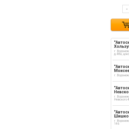
-
"Автоси
Хользу
г. Воронеж
д.48а, цок
"Автоси
Моисе
г. Воронеж
"Автоси
Невско
г. Воронеж
Невского 
"Автоси
Шишко
г. Воронеж
146