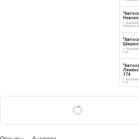
"Автоси
Невско
г. Воронеж
Невского 
"Автоси
Шишко
г. Воронеж
146
"Автос
Ленинс
174
г. Воронеж
174