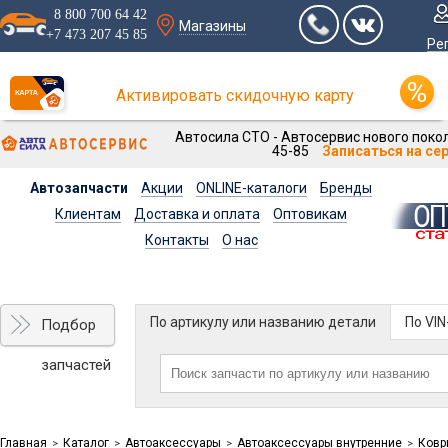
8 800 700 64 42
Магазины
+7 473 207 45 85
Ре
Активировать скидочную карту
Автосила СТО - Автосервис нового покол
45-85
Записаться на се
Автозапчасти
Акции
ONLINE-каталоги
Бренды
Клиентам
Доставка и оплата
Оптовикам
Контакты
О нас
По артикулу или названию детали
По VI
Подбор
запчастей
Главная
Каталог
Автоаксессуары
Автоаксессуары внутренние
Ковр
>
>
>
>