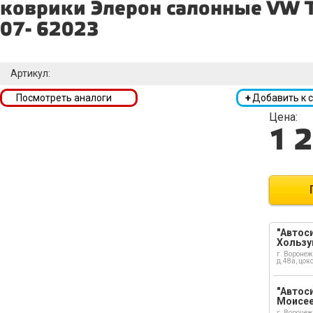
коврики Элерон салонные VW 
07- 62023
Артикул:
Посмотреть аналоги
+
Добавить к 
Цена:
1 
"Автоси
Хользу
г. Воронеж
д.48а, цок
"Автоси
Моисе
г. Воронеж