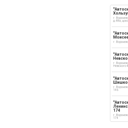
"Автоси
Хользу
г. Воронеж
д.48а, цок
"Автоси
Моисе
г. Воронеж
"Автоси
Невско
г. Воронеж
Невского 
"Автоси
Шишко
г. Воронеж
146
"Автос
Ленинс
174
г. Воронеж
174