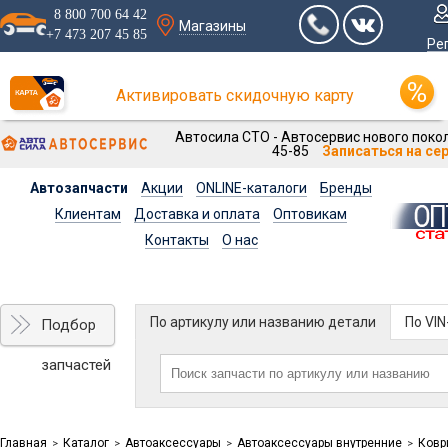
8 800 700 64 42
Магазины
+7 473 207 45 85
Ре
Активировать скидочную карту
Автосила СТО - Автосервис нового покол
45-85
Записаться на се
Автозапчасти
Акции
ONLINE-каталоги
Бренды
Клиентам
Доставка и оплата
Оптовикам
Контакты
О нас
По артикулу или названию детали
По VI
Подбор
запчастей
Главная
Каталог
Автоаксессуары
Автоаксессуары внутренние
Ковр
>
>
>
>