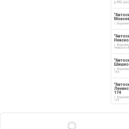
д.48а, цок
"Автоси
Моисе
г. Воронеж
"Автоси
Невско
г. Воронеж
Невского 
"Автоси
Шишко
г. Воронеж
146
"Автос
Ленинс
174
г. Воронеж
174