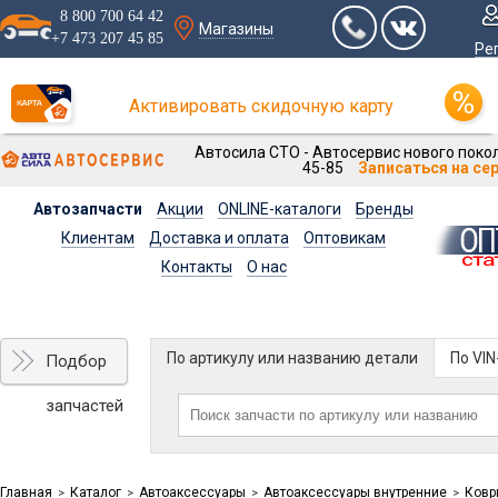
8 800 700 64 42
Магазины
+7 473 207 45 85
Ре
Активировать скидочную карту
Автосила СТО - Автосервис нового покол
45-85
Записаться на се
Автозапчасти
Акции
ONLINE-каталоги
Бренды
Клиентам
Доставка и оплата
Оптовикам
Контакты
О нас
По артикулу или названию детали
По VI
Подбор
запчастей
Главная
Каталог
Автоаксессуары
Автоаксессуары внутренние
Ковр
>
>
>
>