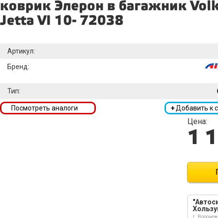
коврик Элерон в багажник Vol
Jetta VI 10- 72038
Артикул:
Бренд:
Тип:
Посмотреть аналоги
+
Добавить к 
Цена:
1 
"Автоси
Хользу
г. Воронеж