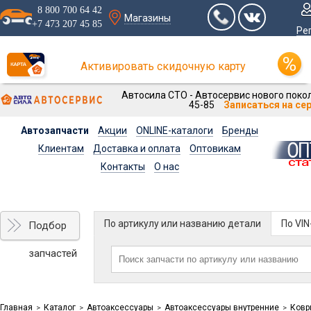
8 800 700 64 42
Магазины
+7 473 207 45 85
Ре
Активировать скидочную карту
Автосила СТО - Автосервис нового покол
45-85
Записаться на се
Автозапчасти
Акции
ONLINE-каталоги
Бренды
Клиентам
Доставка и оплата
Оптовикам
Контакты
О нас
По артикулу или названию детали
По VI
Подбор
запчастей
Главная
Каталог
Автоаксессуары
Автоаксессуары внутренние
Ковр
>
>
>
>