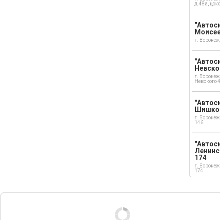
д.48а, цок
"Автоси
Моисе
г. Воронеж
"Автоси
Невско
г. Воронеж
Невского 
"Автоси
Шишко
г. Воронеж
146
"Автос
Ленинс
174
г. Воронеж
174