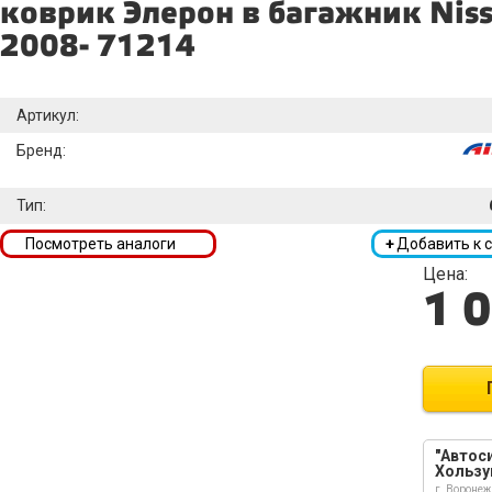
коврик Элерон в багажник Niss
2008- 71214
Артикул:
Бренд:
Тип:
Посмотреть аналоги
+
Добавить к 
Цена:
1 
"Автоси
Хользу
г. Воронеж