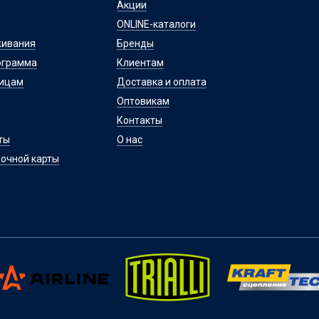
Акции
ONLINE-каталоги
живания
Бренды
ограмма
Клиентам
лицам
Доставка и оплата
Оптовикам
Контакты
ты
О нас
очной карты