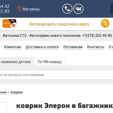
64 42
Магазины
45 85
Активировать скидочную карту
Автосила СТО - Автосервис нового поколения. +7(473) 202-45-85
Клиентам
Доставка и оплата
Оптовикам
Контакты
О 
и названию детали
По VIN-номеру
нние
Коврики
>
коврик Элерон в багажник