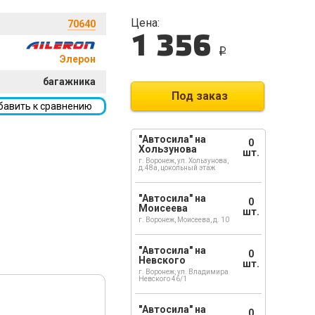
Цена:
70640
1 356
i
Элерон
багажника
Под заказ
бавить к сравнению
"Автосила" на
0
Хользунова
шт.
г. Воронеж, ул. Хользунова,
д.48а, цокольный этаж
"Автосила" на
0
Моисеева
шт.
г. Воронеж, Моисеева, д. 10
"Автосила" на
0
Невского
шт.
г. Воронеж, ул. Владимира
Невского 46/1
"Автосила" на
0