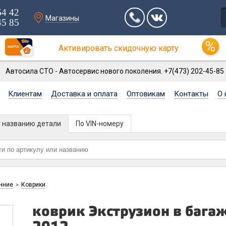
64 42
Магазины
45 85
Активировать скидочную карту
Автосила СТО - Автосервис нового поколения. +7(473) 202-45-85
Клиентам
Доставка и оплата
Оптовикам
Контакты
О 
и названию детали
По VIN-номеру
нние
Коврики
>
коврик Экструзион в багаж