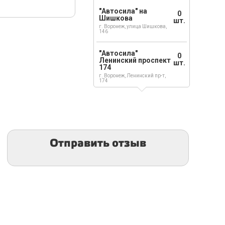
"Автосила" на
0
Шишкова
шт.
г. Воронеж, улица Шишкова,
146
"Автосила"
0
Ленинский проспект
шт.
174
г. Воронеж, Ленинский пр-т,
174
Отправить отзыв