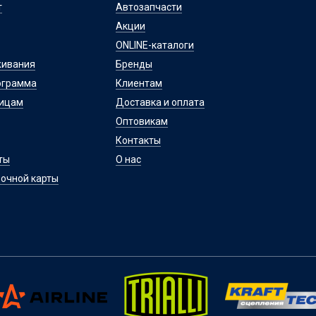
т
Автозапчасти
Акции
ONLINE-каталоги
живания
Бренды
ограмма
Клиентам
лицам
Доставка и оплата
Оптовикам
Контакты
ты
О нас
очной карты