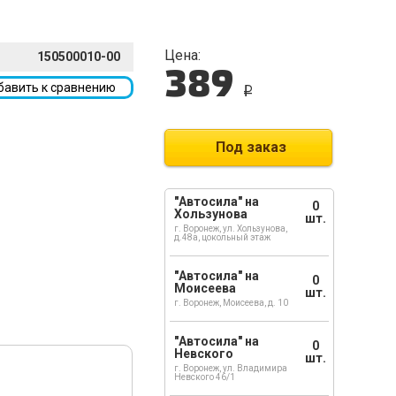
Цена:
150500010-00
389
бавить к сравнению
i
Под заказ
"Автосила" на
0
Хользунова
шт.
г. Воронеж, ул. Хользунова,
д.48а, цокольный этаж
"Автосила" на
0
Моисеева
шт.
г. Воронеж, Моисеева, д. 10
"Автосила" на
0
Невского
шт.
г. Воронеж, ул. Владимира
Невского 46/1