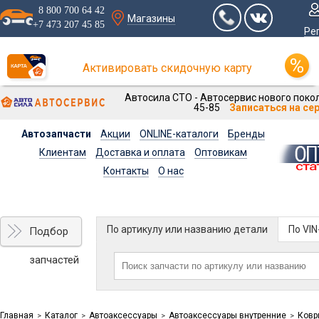
8 800 700 64 42
Магазины
+7 473 207 45 85
Ре
Активировать скидочную карту
Автосила СТО - Автосервис нового покол
45-85
Записаться на се
Автозапчасти
Акции
ONLINE-каталоги
Бренды
Клиентам
Доставка и оплата
Оптовикам
Контакты
О нас
По артикулу или названию детали
По VI
Подбор
запчастей
Главная
Каталог
Автоаксессуары
Автоаксессуары внутренние
Ковр
>
>
>
>