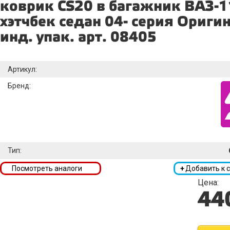
коврик CS20 в багажник ВАЗ-
хэтчбек седан 04- серия Оригин
инд. упак. арт. 08405
Артикул:
Бренд:
Тип:
Посмотреть аналоги
+
Добавить к 
Цена:
44