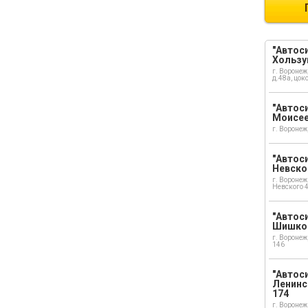
"Автоси
Хользу
г. Воронеж
д.48а, цок
"Автоси
Моисе
г. Воронеж
"Автоси
Невско
г. Воронеж
Невского 
"Автоси
Шишко
г. Воронеж
146
"Автос
Ленинс
174
г. Воронеж