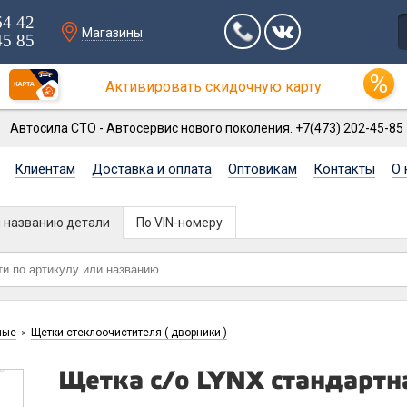
64 42
Магазины
45 85
Активировать скидочную карту
Автосила СТО - Автосервис нового поколения. +7(473) 202-45-85
Клиентам
Доставка и оплата
Оптовикам
Контакты
О 
и названию детали
По VIN-номеру
ные
Щетки стеклоочистителя ( дворники )
>
Щетка с/о LYNX стандартн