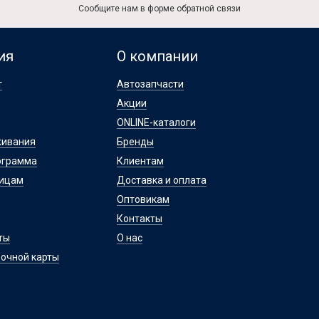
Сообщите нам в форме обратной связи
ия
О компании
т
Автозапчасти
Акции
ONLINE-каталоги
живания
Бренды
ограмма
Клиентам
лицам
Доставка и оплата
Оптовикам
Контакты
ты
О нас
очной карты