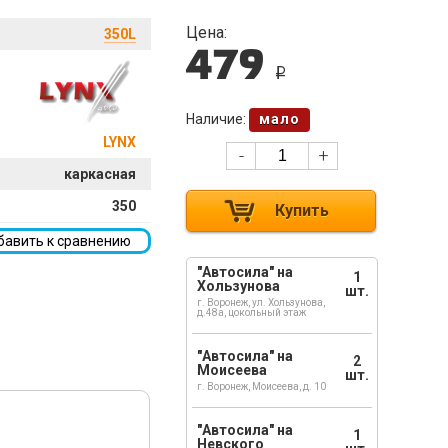
Цена:
350L
479
i
Наличие:
мало
LYNX
-
+
каркасная
350
Купить
бавить к сравнению
"Автосила" на
1
Хользунова
шт.
г. Воронеж, ул. Хользунова,
д.48а, цокольный этаж
"Автосила" на
2
Моисеева
шт.
г. Воронеж, Моисеева, д. 10
"Автосила" на
1
Невского