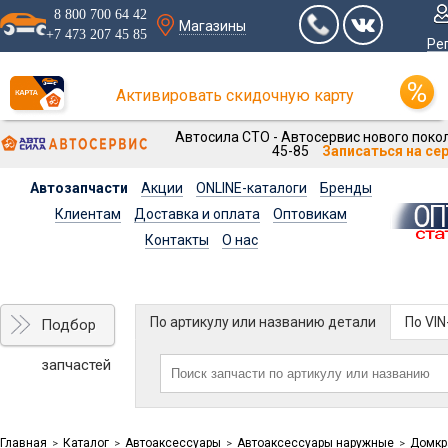
8 800 700 64 42
Магазины
+7 473 207 45 85
Ре
Активировать скидочную карту
Автосила СТО - Автосервис нового покол
45-85
Записаться на се
Автозапчасти
Акции
ONLINE-каталоги
Бренды
Клиентам
Доставка и оплата
Оптовикам
Контакты
О нас
По артикулу или названию детали
По VI
Подбор
запчастей
Главная
Каталог
Автоаксессуары
Автоаксессуары наружные
Домкр
>
>
>
>