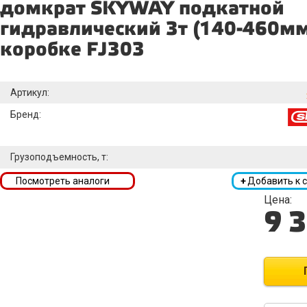
домкрат SKYWAY подкатной
гидравлический 3т (140-460мм
коробке FJ303
Артикул:
Бренд:
Грузоподъемность, т:
Посмотреть аналоги
+
Добавить к 
Цена:
9 