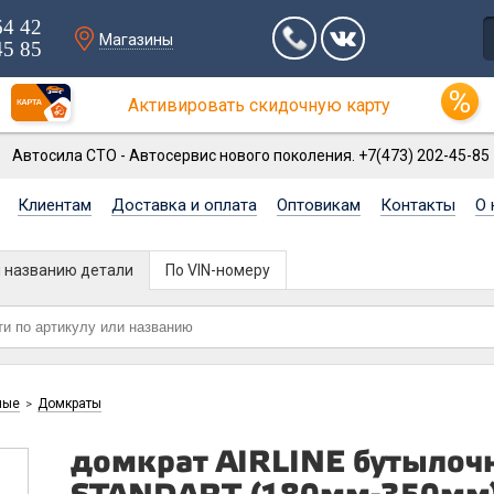
64 42
Магазины
45 85
Активировать скидочную карту
Автосила СТО - Автосервис нового поколения. +7(473) 202-45-85
Клиентам
Доставка и оплата
Оптовикам
Контакты
О 
и названию детали
По VIN-номеру
ные
Домкраты
>
домкрат AIRLINE бутылоч