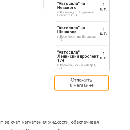
"Автосила" на
1
Невского
шт.
г. Воронеж, ул. Владимира
Невского 46/1
"Автосила" на
1
Шишкова
шт.
г. Воронеж, улица Шишкова,
146
"Автосила"
1
Ленинский проспект
шт.
174
г. Воронеж, Ленинский пр-т,
174
Отложить
в магазине
 за счет нагнетания жидкости, обеспечивая