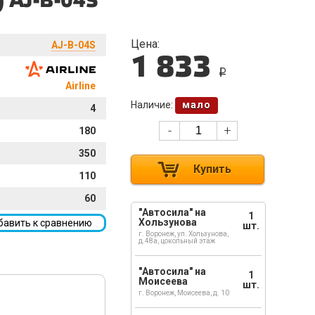
 AJ-B-04S
Цена:
AJ-B-04S
1 833
i
Airline
Наличие:
мало
4
-
+
180
350
Купить
110
60
"Автосила" на
1
Хользунова
бавить к сравнению
шт.
г. Воронеж, ул. Хользунова,
д.48а, цокольный этаж
"Автосила" на
1
Моисеева
шт.
г. Воронеж, Моисеева, д. 10