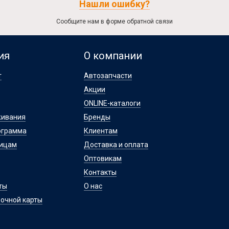
Нашли ошибку?
Сообщите нам в форме обратной связи
ия
О компании
т
Автозапчасти
Акции
ONLINE-каталоги
живания
Бренды
ограмма
Клиентам
лицам
Доставка и оплата
Оптовикам
Контакты
ты
О нас
очной карты