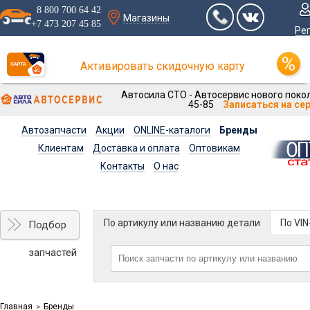
8 800 700 64 42
Магазины
+7 473 207 45 85
Ре
Активировать скидочную карту
Автосила СТО - Автосервис нового покол
45-85
Записаться на се
Автозапчасти
Акции
ONLINE-каталоги
Бренды
Клиентам
Доставка и оплата
Оптовикам
Контакты
О нас
По артикулу или названию детали
По VI
Подбор
запчастей
Главная
Бренды
>