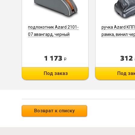
подлокотник Azard 2101-
ручка Azard КПП
07 авангард, черный
рамка, винил че
1 173
312
i
Под заказ
Под за
Возврат к списку