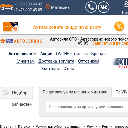
8 800 700 64 42
Магазины
+7 473 207 45 85
Ре
Активировать скидочную карту
Автосила СТО - Автосервис нового покол
45-85
Записаться на се
Автозапчасти
Акции
ONLINE-каталоги
Бренды
Клиентам
Доставка и оплата
Оптовикам
Контакты
О нас
По артикулу или названию детали
По VI
Подбор
запчастей
Главная
Каталог
Ремни, патрубки, сальники...
Ремни
Ремни генерато
>
>
>
>