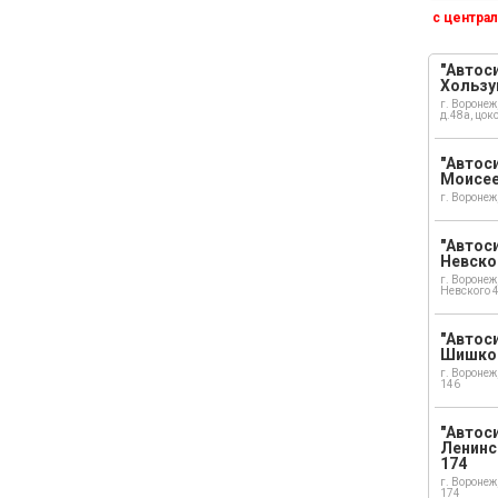
с централ
"Автоси
Хользу
г. Воронеж
д.48а, цок
"Автоси
Моисе
г. Воронеж
"Автоси
Невско
г. Воронеж
Невского 
"Автоси
Шишко
г. Воронеж
146
"Автос
Ленинс
174
г. Воронеж
174