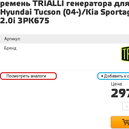
ремень TRIALLI генератора дл
Hyundai Tucson (04-)/Kia Sportag
2.0i 3PK675
Артикул:
Бренд:
Посмотреть аналоги
+
Добавить к 
Цена:
29
-